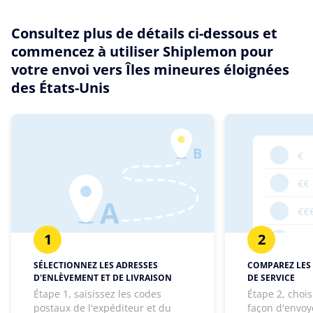
Consultez plus de détails ci-dessous et
commencez à utiliser Shiplemon pour
votre envoi vers Îles mineures éloignées
des États-Unis
1
2
SÉLECTIONNEZ LES ADRESSES
COMPAREZ LES 
D'ENLÈVEMENT ET DE LIVRAISON
DE SERVICE
Étape 1, saisissez les codes
Étape 2, chois
postaux de l'expéditeur et du
façon d'envoye