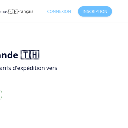
🇫🇷
Français
CONNEXION
INSCRIPTION
nous
ande 🇹🇭
rifs d'expédition vers