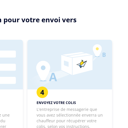
n pour votre envoi vers
4
ENVOYEZ VOTRE COLIS
L'entreprise de messagerie que
z une
vous avez sélectionnée enverra un
 du
chauffeur pour récupérer votre
érer
colis, selon vos instructions.