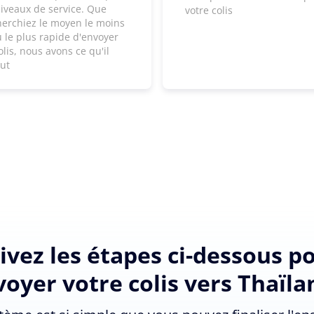
niveaux de service. Que
votre colis
herchiez le moyen le moins
 le plus rapide d'envoyer
olis, nous avons ce qu'il
aut
ivez les étapes ci-dessous p
oyer votre colis vers Thaïl