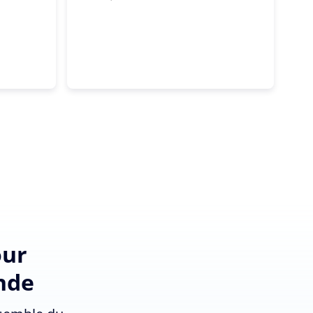
our
ande