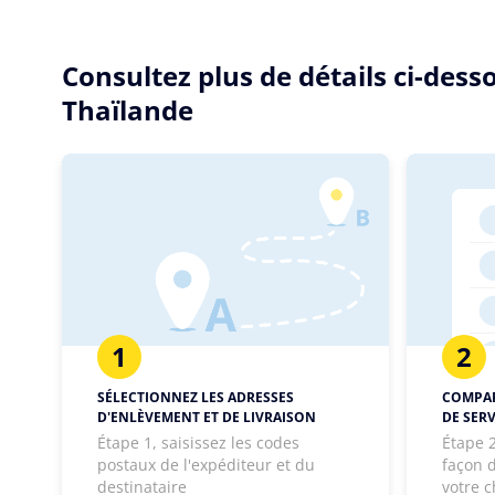
Consultez plus de détails ci-des
Thaïlande
1
2
SÉLECTIONNEZ LES ADRESSES
COMPAR
D'ENLÈVEMENT ET DE LIVRAISON
DE SERV
Étape 1, saisissez les codes
Étape 2
postaux de l'expéditeur et du
façon d
destinataire
votre c