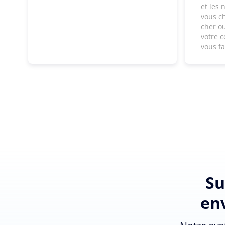
et les 
vous c
cher ou
votre c
vous f
Su
env