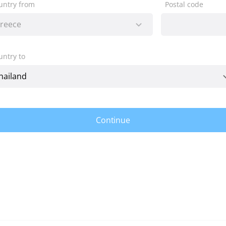
untry from
Postal code
untry to
Continue