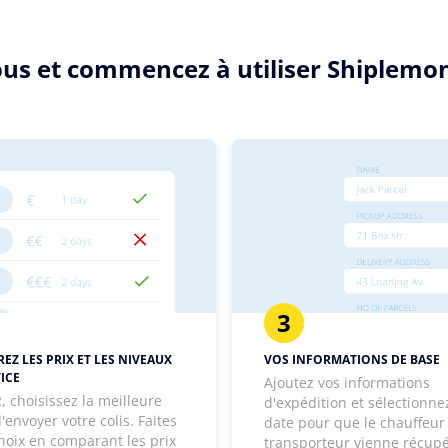
sous et commencez à utiliser Shiplemo
3
EZ LES PRIX ET LES NIVEAUX
VOS INFORMATIONS DE BASE
ICE
Ajoutez vos informations
, choisissez la meilleure
d'expédition et sélectionne
'envoyer votre colis. Faites
date pour que le chauffeur
hoix en comparant les prix
transporteur vienne récup