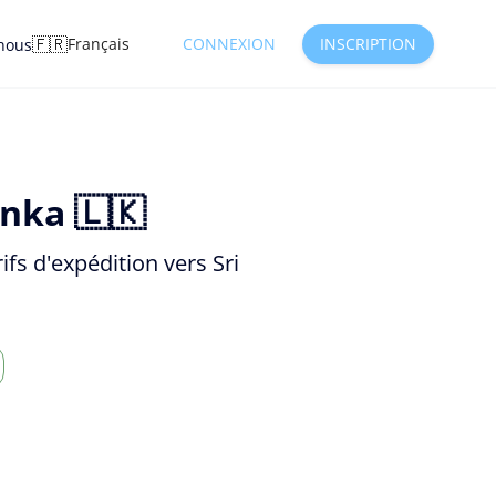
🇫🇷
Français
CONNEXION
INSCRIPTION
nous
anka 🇱🇰
fs d'expédition vers Sri