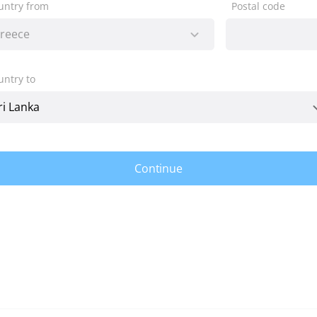
untry from
Postal code
untry to
Continue