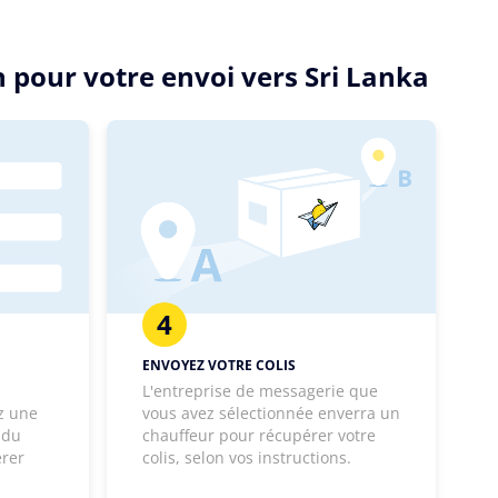
n pour votre envoi vers Sri Lanka
4
ENVOYEZ VOTRE COLIS
L'entreprise de messagerie que
z une
vous avez sélectionnée enverra un
 du
chauffeur pour récupérer votre
érer
colis, selon vos instructions.