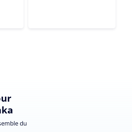
our
nka
nsemble du