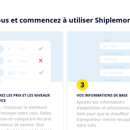
sous et commencez à utiliser Shiplemo
3
EZ LES PRIX ET LES NIVEAUX
VOS INFORMATIONS DE BASE
ICE
Ajoutez vos informations
, choisissez la meilleure
d'expédition et sélectionne
'envoyer votre colis. Faites
date pour que le chauffeur
hoix en comparant les prix
transporteur vienne récup
niveaux de service. Que
votre colis