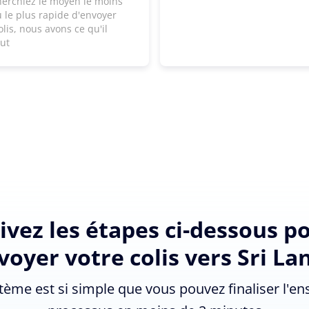
herchiez le moyen le moins
 le plus rapide d'envoyer
olis, nous avons ce qu'il
aut
ivez les étapes ci-dessous p
voyer votre colis vers Sri La
tème est si simple que vous pouvez finaliser l'e