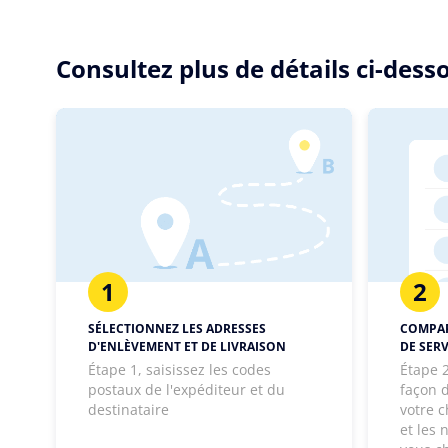
Consultez plus de détails ci-des
1
2
SÉLECTIONNEZ LES ADRESSES
COMPAR
D'ENLÈVEMENT ET DE LIVRAISON
DE SERV
Étape 1, saisissez les codes
Étape 2
postaux de l'expéditeur et du
façon d
destinataire
votre c
et les 