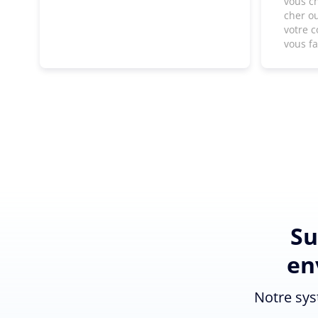
vous c
cher ou
votre c
vous f
Su
en
Notre sys