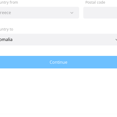
untry from
Postal code
untry to
Continue