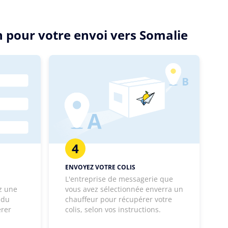
n pour votre envoi vers Somalie
4
ENVOYEZ VOTRE COLIS
L'entreprise de messagerie que
z une
vous avez sélectionnée enverra un
 du
chauffeur pour récupérer votre
érer
colis, selon vos instructions.