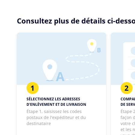
Consultez plus de détails ci-des
1
2
SÉLECTIONNEZ LES ADRESSES
COMPAR
D'ENLÈVEMENT ET DE LIVRAISON
DE SERV
Étape 1, saisissez les codes
Étape 2
postaux de l'expéditeur et du
façon d
destinataire
votre c
et les 