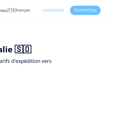
🇫🇷
Français
CONNEXION
INSCRIPTION
nous
lie 🇸🇴
rifs d'expédition vers