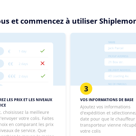
sous et commencez à utiliser Shiplemo
3
EZ LES PRIX ET LES NIVEAUX
VOS INFORMATIONS DE BASE
ICE
Ajoutez vos informations
, choisissez la meilleure
d'expédition et sélectionne
'envoyer votre colis. Faites
date pour que le chauffeur
hoix en comparant les prix
transporteur vienne récup
niveaux de service. Que
votre colis