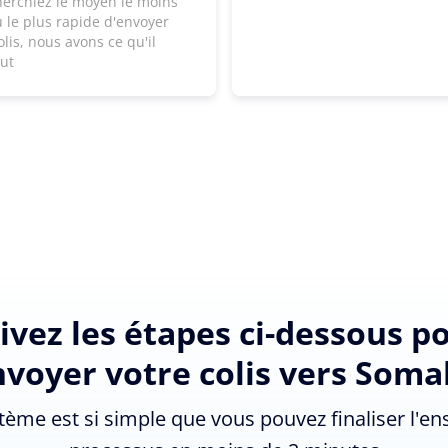
herchiez le moyen le moins
 le plus rapide d'envoyer
olis, nous avons ce qu'il
aut
ivez les étapes ci-dessous p
voyer votre colis vers Soma
tème est si simple que vous pouvez finaliser l'e