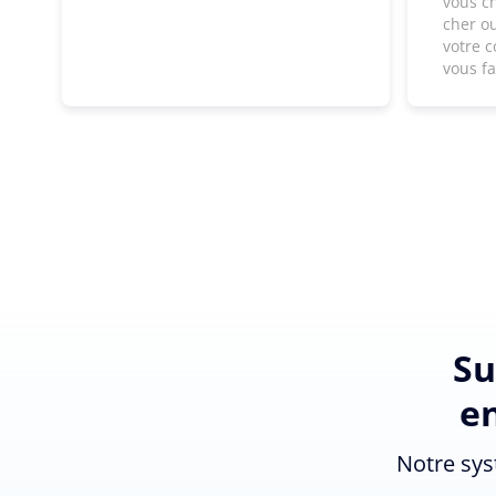
vous c
cher ou
votre c
vous f
Su
en
Notre sys