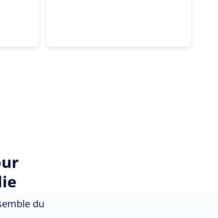
our
lie
nsemble du