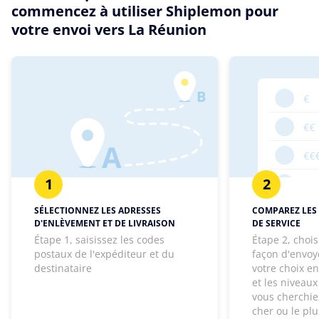
commencez à utiliser Shiplemon pour
votre envoi vers La Réunion
1
2
SÉLECTIONNEZ LES ADRESSES
COMPAREZ LES 
D'ENLÈVEMENT ET DE LIVRAISON
DE SERVICE
Étape 1, saisissez les codes
Étape 2, chois
postaux de l'expéditeur et du
façon d'envoye
destinataire
votre choix e
et les niveaux
vous cherchie
cher ou le pl