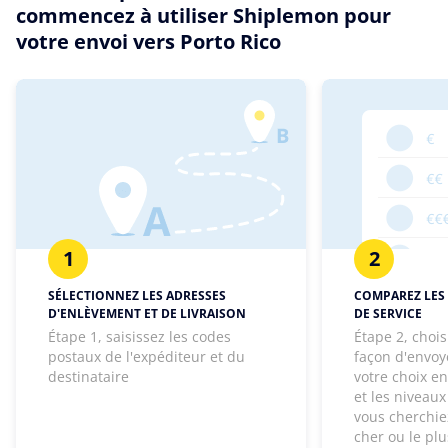
commencez à utiliser Shiplemon pour
votre envoi vers Porto Rico
1
2
SÉLECTIONNEZ LES ADRESSES
COMPAREZ LES 
D'ENLÈVEMENT ET DE LIVRAISON
DE SERVICE
Étape 1, saisissez les codes
Étape 2, chois
postaux de l'expéditeur et du
façon d'envoye
destinataire
votre choix e
et les niveaux
vous cherchie
cher ou le pl