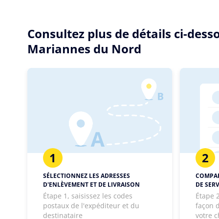
Consultez plus de détails ci-des
Mariannes du Nord
1
2
SÉLECTIONNEZ LES ADRESSES
COMPAR
D'ENLÈVEMENT ET DE LIVRAISON
DE SERV
Étape 1, saisissez les codes
Étape 2
postaux de l'expéditeur et du
façon d
destinataire
votre c