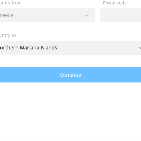
untry from
Postal code
untry to
Continue