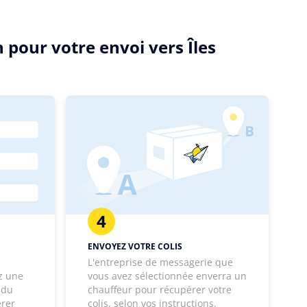
 pour votre envoi vers Îles
4
ENVOYEZ VOTRE COLIS
L'entreprise de messagerie que
z une
vous avez sélectionnée enverra un
 du
chauffeur pour récupérer votre
érer
colis, selon vos instructions.