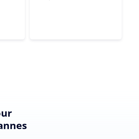
our
iannes