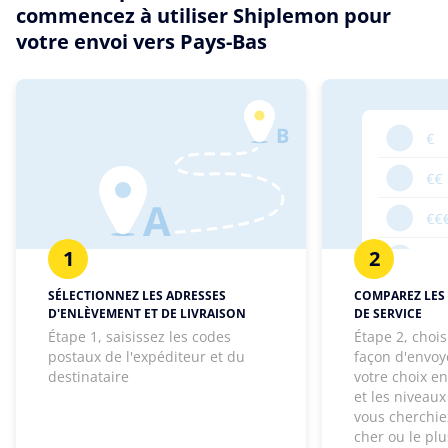
commencez à utiliser Shiplemon pour
votre envoi vers Pays-Bas
1
2
SÉLECTIONNEZ LES ADRESSES
COMPAREZ LES 
D'ENLÈVEMENT ET DE LIVRAISON
DE SERVICE
Étape 1, saisissez les codes
Étape 2, chois
postaux de l'expéditeur et du
façon d'envoye
destinataire
votre choix e
et les niveaux
vous cherchie
cher ou le pl