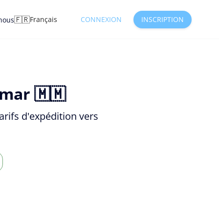
🇫🇷
Français
CONNEXION
INSCRIPTION
nous
nmar 🇲🇲
rifs d'expédition vers