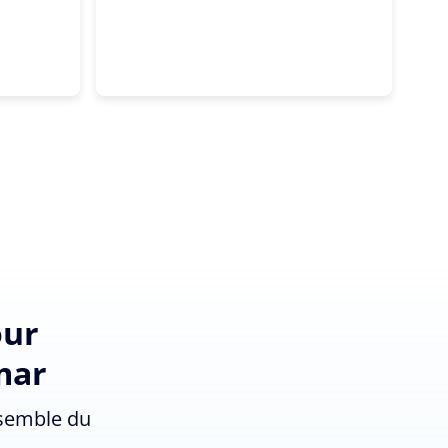
our
mar
nsemble du