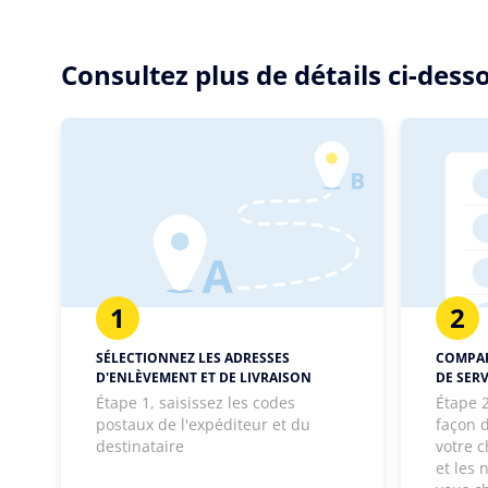
Consultez plus de détails ci-de
1
2
SÉLECTIONNEZ LES ADRESSES
COMPAR
D'ENLÈVEMENT ET DE LIVRAISON
DE SERV
Étape 1, saisissez les codes
Étape 2
postaux de l'expéditeur et du
façon d
destinataire
votre c
et les 