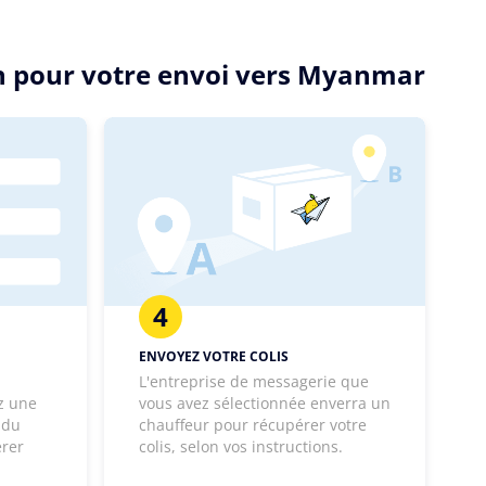
on pour votre envoi vers Myanmar
4
ENVOYEZ VOTRE COLIS
L'entreprise de messagerie que
z une
vous avez sélectionnée enverra un
 du
chauffeur pour récupérer votre
érer
colis, selon vos instructions.