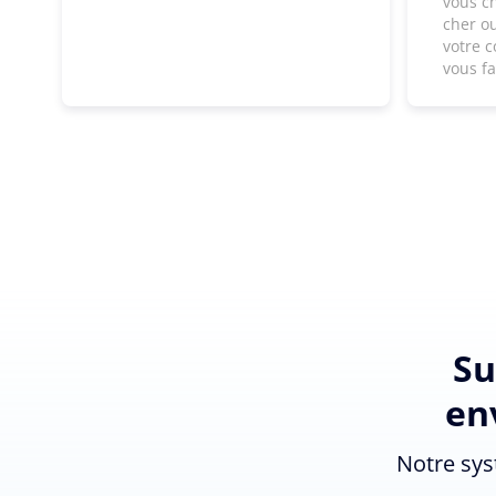
vous c
cher ou
votre c
vous f
Su
en
Notre sys