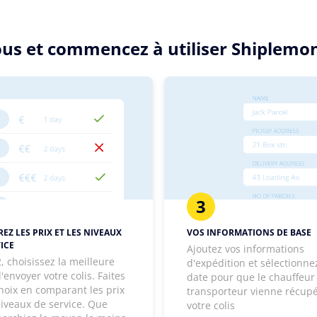
ssous et commencez à utiliser Shiplem
3
EZ LES PRIX ET LES NIVEAUX
VOS INFORMATIONS DE BASE
ICE
Ajoutez vos informations
, choisissez la meilleure
d'expédition et sélectionne
'envoyer votre colis. Faites
date pour que le chauffeur
hoix en comparant les prix
transporteur vienne récup
niveaux de service. Que
votre colis