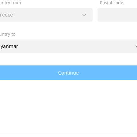
untry from
Postal code
untry to
Continue