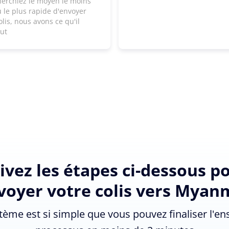
herchiez le moyen le moins
 le plus rapide d'envoyer
olis, nous avons ce qu'il
aut
ivez les étapes ci-dessous p
voyer votre colis vers Myan
tème est si simple que vous pouvez finaliser l'e