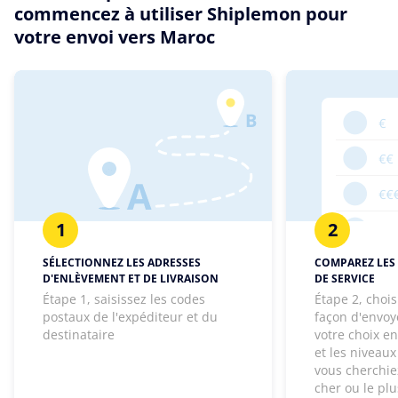
commencez à utiliser Shiplemon pour
votre envoi vers Maroc
1
2
SÉLECTIONNEZ LES ADRESSES
COMPAREZ LES 
D'ENLÈVEMENT ET DE LIVRAISON
DE SERVICE
Étape 1, saisissez les codes
Étape 2, chois
postaux de l'expéditeur et du
façon d'envoye
destinataire
votre choix e
et les niveaux
vous cherchie
cher ou le pl