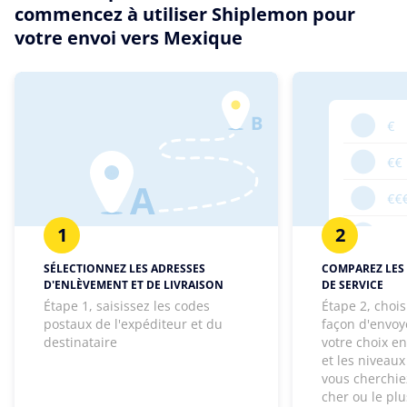
commencez à utiliser Shiplemon pour
votre envoi vers Mexique
1
2
SÉLECTIONNEZ LES ADRESSES
COMPAREZ LES 
D'ENLÈVEMENT ET DE LIVRAISON
DE SERVICE
Étape 1, saisissez les codes
Étape 2, chois
postaux de l'expéditeur et du
façon d'envoye
destinataire
votre choix e
et les niveaux
vous cherchie
cher ou le pl