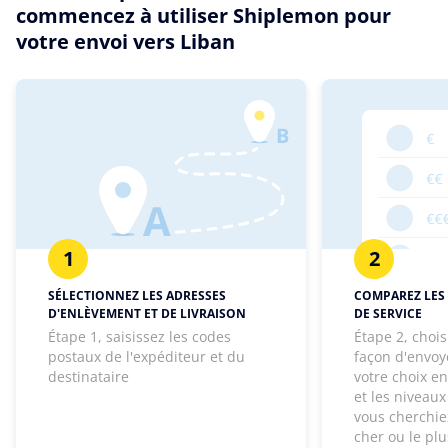
commencez à utiliser Shiplemon pour
votre envoi vers Liban
1
2
SÉLECTIONNEZ LES ADRESSES
COMPAREZ LES 
D'ENLÈVEMENT ET DE LIVRAISON
DE SERVICE
Étape 1, saisissez les codes
Étape 2, chois
postaux de l'expéditeur et du
façon d'envoye
destinataire
votre choix e
et les niveaux
vous cherchie
cher ou le pl