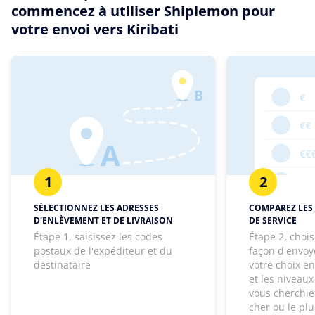
commencez à utiliser Shiplemon pour
votre envoi vers Kiribati
1
2
SÉLECTIONNEZ LES ADRESSES
COMPAREZ LES 
D'ENLÈVEMENT ET DE LIVRAISON
DE SERVICE
Étape 1, saisissez les codes
Étape 2, chois
postaux de l'expéditeur et du
façon d'envoye
destinataire
votre choix e
et les niveaux
vous cherchie
cher ou le pl