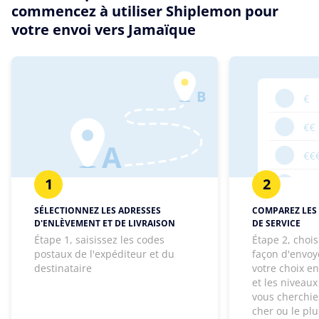
commencez à utiliser Shiplemon pour
votre envoi vers Jamaïque
1
2
SÉLECTIONNEZ LES ADRESSES
COMPAREZ LES 
D'ENLÈVEMENT ET DE LIVRAISON
DE SERVICE
Étape 1, saisissez les codes
Étape 2, chois
postaux de l'expéditeur et du
façon d'envoye
destinataire
votre choix e
et les niveaux
vous cherchie
cher ou le pl