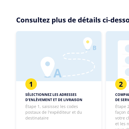
Consultez plus de détails ci-des
1
2
SÉLECTIONNEZ LES ADRESSES
COMPAR
D'ENLÈVEMENT ET DE LIVRAISON
DE SERV
Étape 1, saisissez les codes
Étape 2
postaux de l'expéditeur et du
façon d
destinataire
votre c
et les 