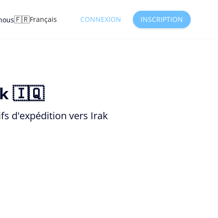
🇫🇷
Français
CONNEXION
INSCRIPTION
nous
k 🇮🇶
fs d'expédition vers Irak