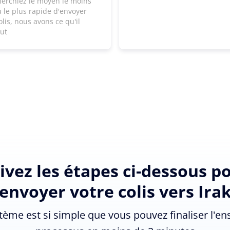
herchiez le moyen le moins
 le plus rapide d'envoyer
olis, nous avons ce qu'il
aut
ivez les étapes ci-dessous p
envoyer votre colis vers Ira
tème est si simple que vous pouvez finaliser l'e