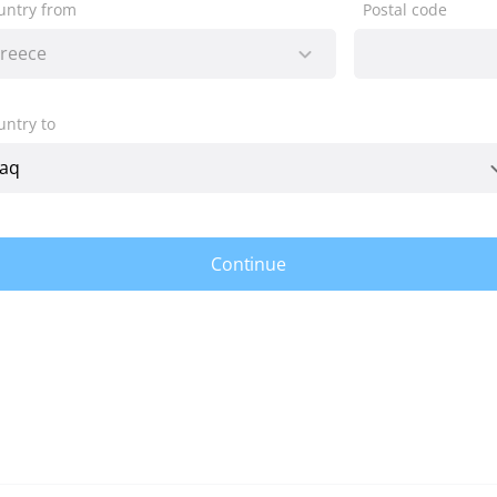
untry from
Postal code
untry to
Continue