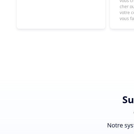
vous c
cher ou
votre c
vous f
Su
Notre sys