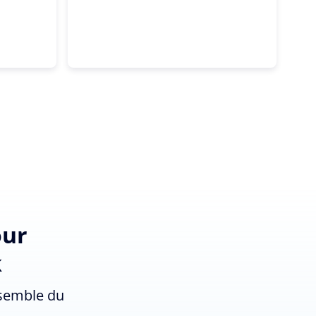
our
k
nsemble du