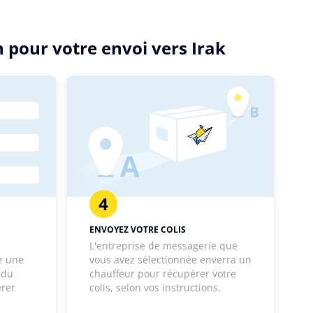
 pour votre envoi vers Irak
4
ENVOYEZ VOTRE COLIS
L'entreprise de messagerie que
z une
vous avez sélectionnée enverra un
 du
chauffeur pour récupérer votre
érer
colis, selon vos instructions.