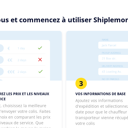
sous et commencez à utiliser Shiplemon
3
EZ LES PRIX ET LES NIVEAUX
VOS INFORMATIONS DE BASE
ICE
Ajoutez vos informations
, choisissez la meilleure
d'expédition et sélectionne
'envoyer votre colis. Faites
date pour que le chauffeur
hoix en comparant les prix
transporteur vienne récup
niveaux de service. Que
votre colis