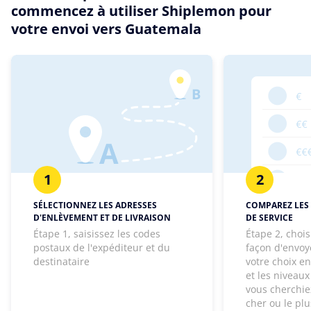
commencez à utiliser Shiplemon pour
votre envoi vers Guatemala
1
2
SÉLECTIONNEZ LES ADRESSES
COMPAREZ LES 
D'ENLÈVEMENT ET DE LIVRAISON
DE SERVICE
Étape 1, saisissez les codes
Étape 2, chois
postaux de l'expéditeur et du
façon d'envoye
destinataire
votre choix e
et les niveaux
vous cherchie
cher ou le pl