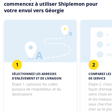
commencez à utiliser Shiplemon pour
votre envoi vers Géorgie
1
2
SÉLECTIONNEZ LES ADRESSES
COMPAREZ LES 
D'ENLÈVEMENT ET DE LIVRAISON
DE SERVICE
Étape 1, saisissez les codes
Étape 2, chois
postaux de l'expéditeur et du
façon d'envoye
destinataire
votre choix e
et les niveaux
vous cherchie
cher ou le pl