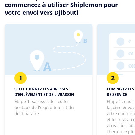
commencez à utiliser Shiplemon pour
votre envoi vers Djibouti
1
2
SÉLECTIONNEZ LES ADRESSES
COMPAREZ LES 
D'ENLÈVEMENT ET DE LIVRAISON
DE SERVICE
Étape 1, saisissez les codes
Étape 2, chois
postaux de l'expéditeur et du
façon d'envoye
destinataire
votre choix e
et les niveaux
vous cherchie
cher ou le pl