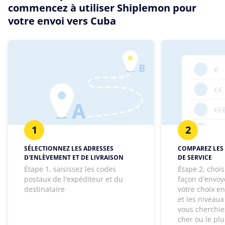
commencez à utiliser Shiplemon pour
votre envoi vers Cuba
1
2
SÉLECTIONNEZ LES ADRESSES
COMPAREZ LES 
D'ENLÈVEMENT ET DE LIVRAISON
DE SERVICE
Étape 1, saisissez les codes
Étape 2, chois
postaux de l'expéditeur et du
façon d'envoye
destinataire
votre choix e
et les niveaux
vous cherchie
cher ou le pl