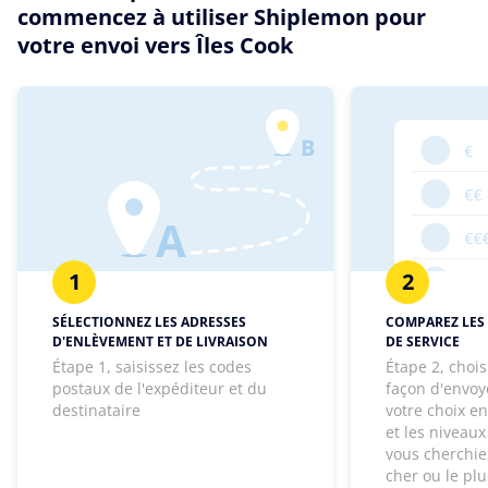
commencez à utiliser Shiplemon pour
votre envoi vers Îles Cook
1
2
SÉLECTIONNEZ LES ADRESSES
COMPAREZ LES 
D'ENLÈVEMENT ET DE LIVRAISON
DE SERVICE
Étape 1, saisissez les codes
Étape 2, chois
postaux de l'expéditeur et du
façon d'envoye
destinataire
votre choix e
et les niveaux
vous cherchie
cher ou le pl