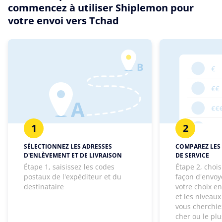
commencez à utiliser Shiplemon pour
votre envoi vers Tchad
1
2
SÉLECTIONNEZ LES ADRESSES
COMPAREZ LES 
D'ENLÈVEMENT ET DE LIVRAISON
DE SERVICE
Étape 1, saisissez les codes
Étape 2, chois
postaux de l'expéditeur et du
façon d'envoye
destinataire
votre choix e
et les niveaux
vous cherchie
cher ou le pl