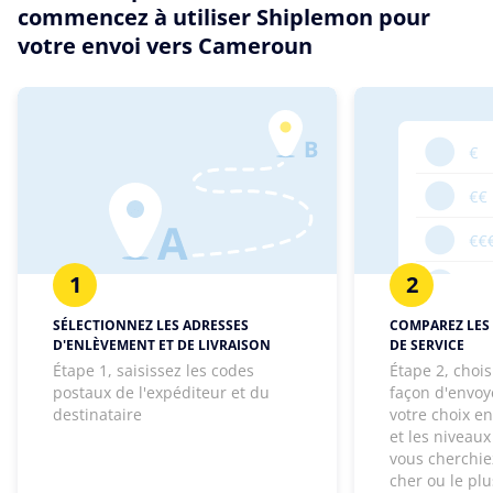
commencez à utiliser Shiplemon pour
votre envoi vers Cameroun
1
2
SÉLECTIONNEZ LES ADRESSES
COMPAREZ LES 
D'ENLÈVEMENT ET DE LIVRAISON
DE SERVICE
Étape 1, saisissez les codes
Étape 2, chois
postaux de l'expéditeur et du
façon d'envoye
destinataire
votre choix e
et les niveaux
vous cherchie
cher ou le pl