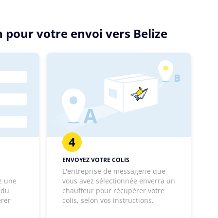
 pour votre envoi vers Belize
4
ENVOYEZ VOTRE COLIS
L'entreprise de messagerie que
z une
vous avez sélectionnée enverra un
 du
chauffeur pour récupérer votre
érer
colis, selon vos instructions.