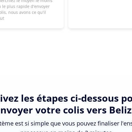
herchiez le moyen le moins
 le plus rapide d'envoyer
olis, nous avons ce qu'il
aut
ivez les étapes ci-dessous p
nvoyer votre colis vers Beli
tème est si simple que vous pouvez finaliser l'e