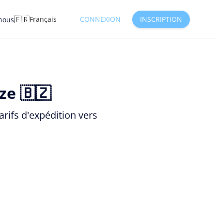
🇫🇷
Français
CONNEXION
INSCRIPTION
nous
ze 🇧🇿
rifs d'expédition vers