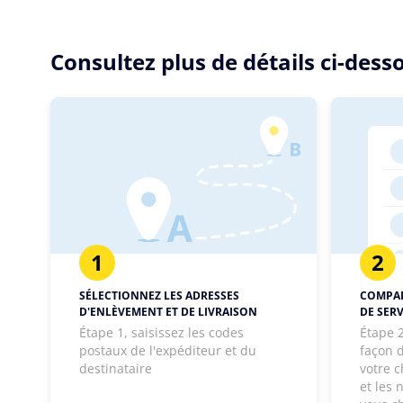
Consultez plus de détails ci-des
1
2
SÉLECTIONNEZ LES ADRESSES
COMPAR
D'ENLÈVEMENT ET DE LIVRAISON
DE SERV
Étape 1, saisissez les codes
Étape 2
postaux de l'expéditeur et du
façon d
destinataire
votre c
et les 