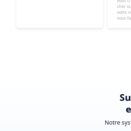
vous c
cher ou
votre c
vous f
Su
e
Notre sys