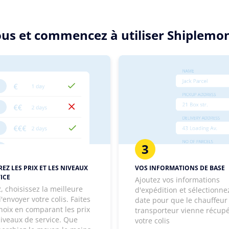
sous et commencez à utiliser Shiplemon
3
EZ LES PRIX ET LES NIVEAUX
VOS INFORMATIONS DE BASE
ICE
Ajoutez vos informations
, choisissez la meilleure
d'expédition et sélectionne
'envoyer votre colis. Faites
date pour que le chauffeur
hoix en comparant les prix
transporteur vienne récup
niveaux de service. Que
votre colis