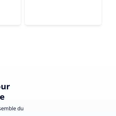
our
ze
nsemble du