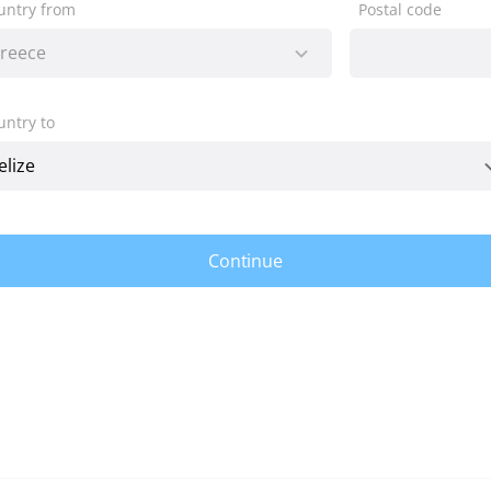
untry from
Postal code
untry to
Continue