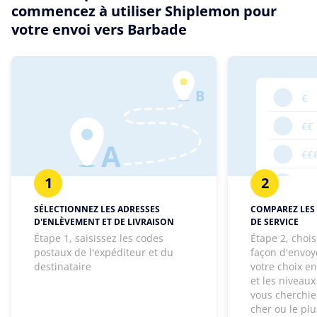
commencez à utiliser Shiplemon pour
votre envoi vers Barbade
1
2
SÉLECTIONNEZ LES ADRESSES
COMPAREZ LES 
D'ENLÈVEMENT ET DE LIVRAISON
DE SERVICE
Étape 1, saisissez les codes
Étape 2, chois
postaux de l'expéditeur et du
façon d'envoye
destinataire
votre choix e
et les niveaux
vous cherchie
cher ou le pl