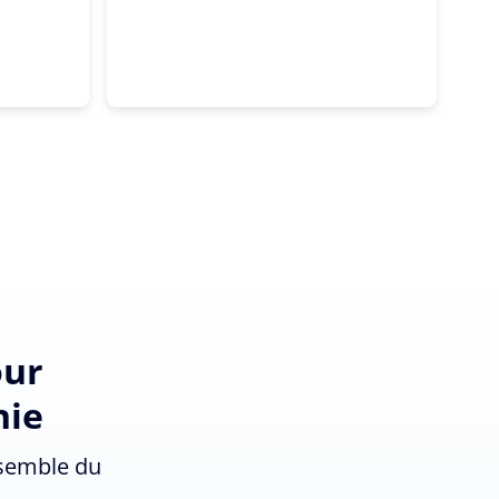
our
nie
nsemble du