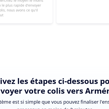
herchiez le moyen le moins
 le plus rapide d'envoyer
olis, nous avons ce qu'il
aut
ivez les étapes ci-dessous p
voyer votre colis vers Armé
tème est si simple que vous pouvez finaliser l'e