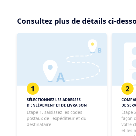
Consultez plus de détails ci-des
1
2
SÉLECTIONNEZ LES ADRESSES
COMPAR
D'ENLÈVEMENT ET DE LIVRAISON
DE SERV
Étape 1, saisissez les codes
Étape 2
postaux de l'expéditeur et du
façon d
destinataire
votre c
et les 