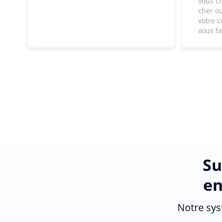
vous c
cher ou
votre c
vous f
Su
en
Notre sys