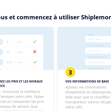
sous et commencez à utiliser Shiplemo
3
EZ LES PRIX ET LES NIVEAUX
VOS INFORMATIONS DE BASE
ICE
Ajoutez vos informations
, choisissez la meilleure
d'expédition et sélectionne
'envoyer votre colis. Faites
date pour que le chauffeur
hoix en comparant les prix
transporteur vienne récup
niveaux de service. Que
votre colis