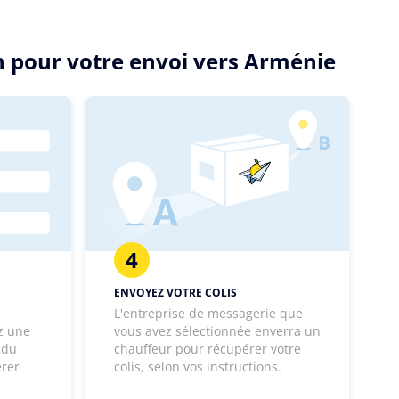
n pour votre envoi vers Arménie
4
ENVOYEZ VOTRE COLIS
L'entreprise de messagerie que
z une
vous avez sélectionnée enverra un
 du
chauffeur pour récupérer votre
érer
colis, selon vos instructions.