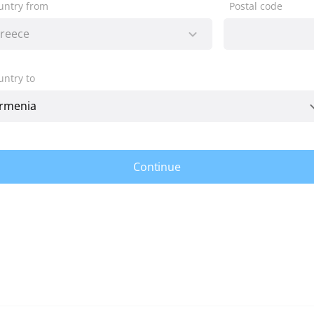
untry from
Postal code
untry to
Continue