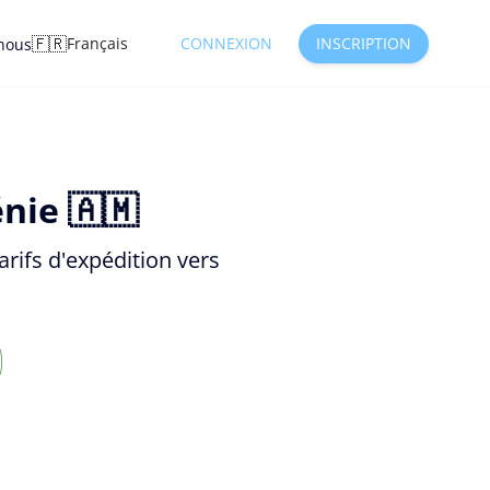
🇫🇷
Français
CONNEXION
INSCRIPTION
nous
nie 🇦🇲
rifs d'expédition vers