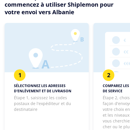
commencez à utiliser Shiplemon pour
votre envoi vers Albanie
1
2
SÉLECTIONNEZ LES ADRESSES
COMPAREZ LES 
D'ENLÈVEMENT ET DE LIVRAISON
DE SERVICE
Étape 1, saisissez les codes
Étape 2, chois
postaux de l'expéditeur et du
façon d'envoye
destinataire
votre choix e
et les niveaux
vous cherchie
cher ou le pl