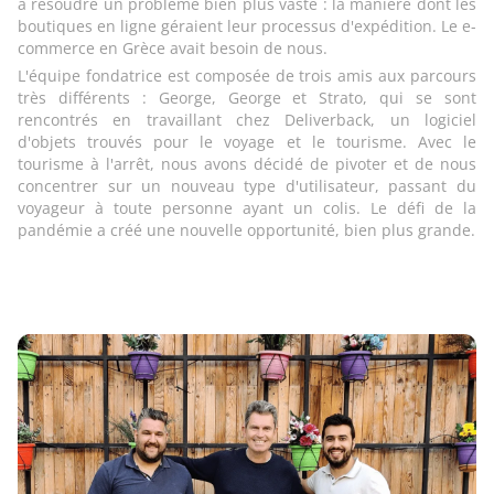
à résoudre un problème bien plus vaste : la manière dont les
boutiques en ligne géraient leur processus d'expédition. Le e-
commerce en Grèce avait besoin de nous.
L'équipe fondatrice est composée de trois amis aux parcours
très différents : George, George et Strato, qui se sont
rencontrés en travaillant chez Deliverback, un logiciel
d'objets trouvés pour le voyage et le tourisme. Avec le
tourisme à l'arrêt, nous avons décidé de pivoter et de nous
concentrer sur un nouveau type d'utilisateur, passant du
voyageur à toute personne ayant un colis. Le défi de la
pandémie a créé une nouvelle opportunité, bien plus grande.