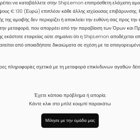
 πρέπει να καταβάλλετε στην ShipLemon επιπρόσθετη ελάχιστη αμο
 ύψους € 130 (Ευρώ) επιπλέον κάθε άλλης ισχύουσας επιβάρυνσης
ς της αμοιβής δεν περιορίζει ή αποκλείει την ευθύνη σας προς την 
την μεταφορά, που απορρέει από την παραβίαση των Όρων και 
 εκάστοτε εταιρείας ούτε σημαίνει ότι η ShipLemon αποδέχεται ο
ιτείται από οποιαδήποτε δικαιώματα σε σχέση με τα απαγορευμένα
ερες πληροφορίες σχετικά με τη μεταφορά επικίνδυνων αγαθών δέι
Έχετε κάποιο πρόβλημα ή απορία;
Κάντε κλικ στο μπλέ κουμπί παρακάτω
Μίλησε με την ομάδα μας