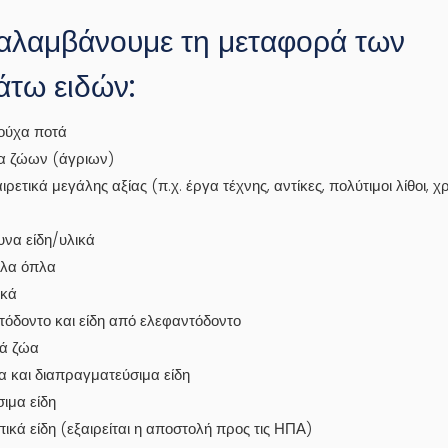
αλαμβάνουμε τη μεταφορά των
τω ειδών:
ούχα ποτά
α ζώων (άγριων)
ιρετικά μεγάλης αξίας (π.χ. έργα τέχνης, αντίκες, πολύτιμοι λίθοι, χ
υνα είδη/υλικά
λα όπλα
ικά
όδοντο και είδη από ελεφαντόδοντο
ά ζώα
 και διαπραγματεύσιμα είδη
ιμα είδη
κά είδη (εξαιρείται η αποστολή προς τις ΗΠΑ)