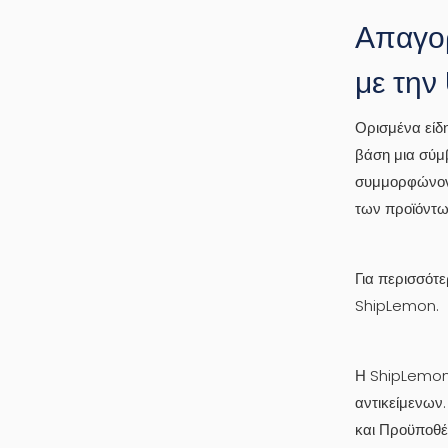
Απαγορ
με την
Ορισμένα είδ
βάση μια σύμβ
συμμορφώνοντ
των προϊόντων
Για περισσότ
ShipLemon.
Η ShipLemon 
αντικείμενων
και Προϋποθέ