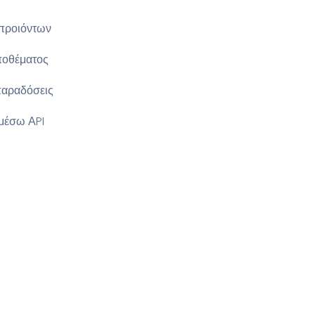
προιόντων
ποθέματος
αραδόσεις
μέσω ΑPI