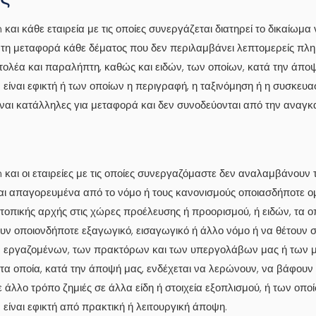
αι κάθε εταιρεία με τις οποίες συνεργάζεται διατηρεί το δικαίωμα 
ι τη μεταφορά κάθε δέματος που δεν περιλαμβάνει λεπτομερείς πλ
ολέα και παραλήπτη, καθώς και ειδών, των οποίων, κατά την άποψ
είναι εφικτή ή των οποίων η περιγραφή, η ταξινόμηση ή η συσκευασ
είναι κατάλληλες για μεταφορά και δεν συνοδεύονται από την αναγκ
και οι εταιρείες με τις οποίες συνεργαζόμαστε δεν αναλαμβάνουν
ναι απαγορευμένα από το νόμο ή τους κανονισμούς οποιασδήποτε ο
 τοπικής αρχής στις χώρες προέλευσης ή προορισμού, ή ειδών, τα ο
ν οποιονδήποτε εξαγωγικό, εισαγωγικό ή άλλο νόμο ή να θέτουν σ
 εργαζομένων, των πρακτόρων και των υπεργολάβων μας ή των 
τα οποία, κατά την άποψή μας, ενδέχεται να λερώνουν, να βάφουν 
άλλο τρόπο ζημιές σε άλλα είδη ή στοιχεία εξοπλισμού, ή των οπο
είναι εφικτή από πρακτική ή λειτουργική άποψη.