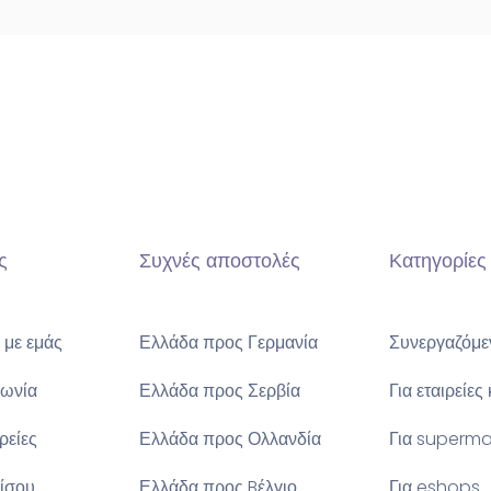
ς
Συχνές αποστολές
Κατηγορίες
 με εμάς
Ελλάδα προς Γερμανία
Συνεργαζόμεν
νωνία
Ελλάδα προς Σερβία
Για εταιρείες
ιρείες
Ελλάδα προς Ολλανδία
Για superma
ίσου
Ελλάδα προς Bέλγιο
Για eshops