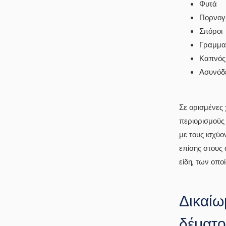
Φυτά
Πορνογ
Σπόροι
Γραμματ
Καπνός 
Ασυνόδ
Σε ορισμένες 
περιορισμούς
με τους ισχύο
επίσης στους
είδη, των οπο
Δικαίω
δέματο