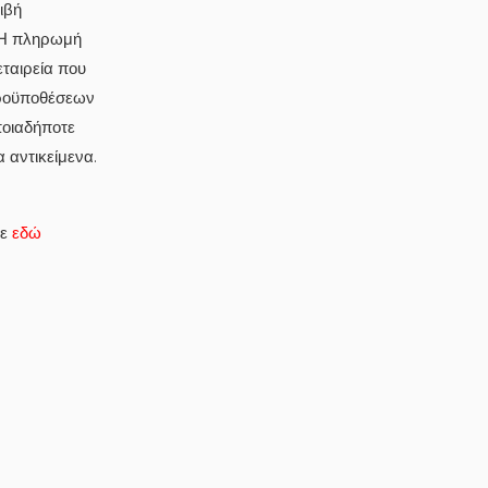
ιβή
. Η πληρωμή
εταιρεία που
Προϋποθέσεων
ποιαδήποτε
 αντικείμενα.
τε
εδώ