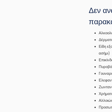
Δεν αν
παρακά
Αλκοολ
Δέρματ
Είδη εξα
ασήμι)
Επικίνδ
Πυροβό
Γουναρ
Ελεφαντ
Ζωνταν
Χρήματα
Αλλοιώσ
Προσωπι