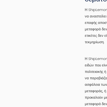
Η ShipLemon κ
να αναστείλε
επαφής αποστ
μεταφορά δεν 
ετικέτες δεν 
τεκμηρίωση.
Η ShipLemon 
ειδών που εί
πολιτειακής ή
να παραβιάζου
ασφάλεια των
μεταφοράς, ή 
προκαλούν με 
μεταφορά δεν 