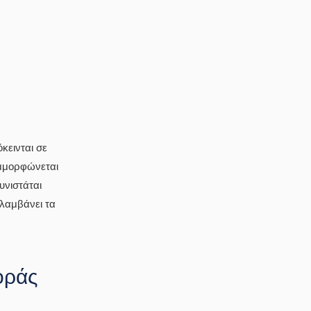
κεινται σε
υμμορφώνεται
υνιστάται
λαμβάνει τα
οράς