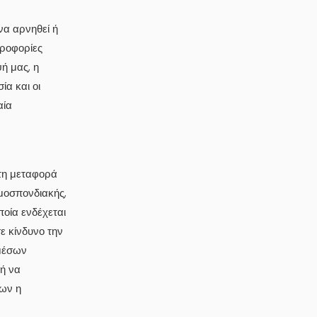
να αρνηθεί ή
ηροφορίες
ή μας, η
ία και οι
αία
 τη μεταφορά
μοσπονδιακής,
ποία ενδέχεται
ε κίνδυνο την
μέσων
ή να
ίων η