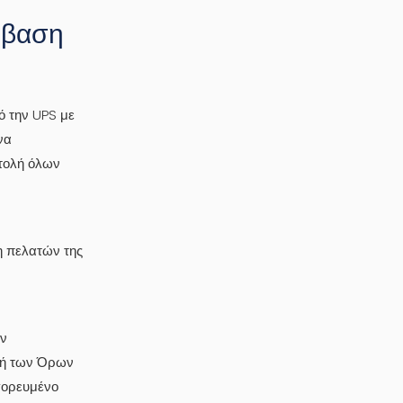
μβαση
 την UPS με
να
στολή όλων
η πελατών της
ν
 ή των Όρων
γορευμένο