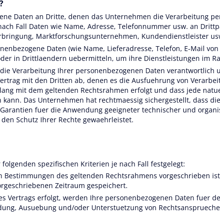
?
ene Daten an Dritte, denen das Unternehmen die Verarbeitung pe
e nach Fall Daten wie Name, Adresse, Telefonnummer usw. an Drit
erbringung, Marktforschungsunternehmen, Kundendienstleister us
nenbezogene Daten (wie Name, Lieferadresse, Telefon, E-Mail vo
der in Drittlaendern uebermitteln, um ihre Dienstleistungen im R
r die Verarbeitung Ihrer personenbezogenen Daten verantwortlich
Vertrag mit den Dritten ab, denen es die Ausfuehrung von Verarbei
nklang mit dem geltenden Rechtsrahmen erfolgt und dass jede natu
kann. Das Unternehmen hat rechtmaessig sichergestellt, dass di
Garantien fuer die Anwendung geeigneter technischer und organi
den Schutz Ihrer Rechte gewaehrleistet.
olgenden spezifischen Kriterien je nach Fall festgelegt:
rch Bestimmungen des geltenden Rechtsrahmens vorgeschrieben is
rgeschriebenen Zeitraum gespeichert.
s Vertrags erfolgt, werden Ihre personenbezogenen Daten fuer den
ndung, Ausuebung und/oder Unterstuetzung von Rechtsanspruechen