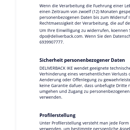
Wenn die Verarbeitung die Fuehrung einer Leb
einen Zeitraum von zwoelf (12) Monaten gespe
personenbezogenen Daten bis zum Widerruf Ihr
Rechtmaessigkeit der Verarbeitung, die auf d
Um Ihre Einwilligung zu widerrufen, koennen 
dpo@deliverback.com
. Wenn Sie den Datensch
6939907777.
Sicherheit personenbezogener Daten
DELIVERBACK IKE wendet geeignete technisch
Verhinderung eines versehentlichen Verlusts 
Aenderung oder Offenlegung zu gewaehrleisten.
keine Garantie dafuer, dass unbefugte Dritt
umgehen und Zugang zu personenbezogenen D
verwenden.
Profilerstellung
Unter Profilerstellung versteht man jede For
verwenden, um bestimmte persoenliche Aspekt