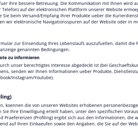
fuer Ihre bessere Betreuung. Die Kommunikation mit Ihnen wird au
elefon) auf der elektronischen Plattform unserer Website ermoegl
e Sie beim Versand/Empfang Ihrer Produkte ueber die Kurierdiens
 wir elektronische Navigationsspuren auf der Website oder in 
rmular zur Einsendung Ihres Lebenslaufs auszufuellen, damit die P
lenanzeige genannten Bedingungen.
ote zu informieren
rch unser berechtigtes Interesse abgedeckt ist (bei Geschaeftsk
ens, senden wir Ihnen Informationen ueber Produkte, Dienstleistu
ebook/Instagram/Youtube).
ling)
en, koennen die von unseren Websites erhobenen personenbezogen
Sie Ihre Einwilligung erteilt haben, unter den spezifischen Vora
d Praeferenzen (Profiling) ergibt sich aus den Informationen, di
end auf Ihren Einkaeufen sowie den Angaben, die Sie auf der Web