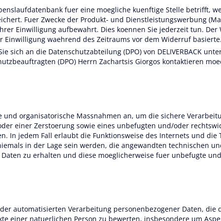
enslaufdatenbank fuer eine moegliche kuenftige Stelle betrifft,
ichert. Fuer Zwecke der Produkt- und Dienstleistungswerbung (Mar
er Einwilligung aufbewahrt. Dies koennen Sie jederzeit tun. Der W
er Einwilligung waehrend des Zeitraums vor dem Widerruf basierte
Sie sich an die Datenschutzabteilung (DPO) von DELIVERBACK unte
utzbeauftragten (DPO) Herrn Zachartsis Giorgos kontaktieren moe
e und organisatorische Massnahmen an, um die sichere Verarbei
oder einer Zerstoerung sowie eines unbefugten und/oder rechtswid
 In jedem Fall erlaubt die Funktionsweise des Internets und die T
e niemals in der Lage sein werden, die angewandten technischen 
aten zu erhalten und diese moeglicherweise fuer unbefugte und
m der automatisierten Verarbeitung personenbezogener Daten, die
e einer natuerlichen Person zu bewerten, insbesondere um Aspek