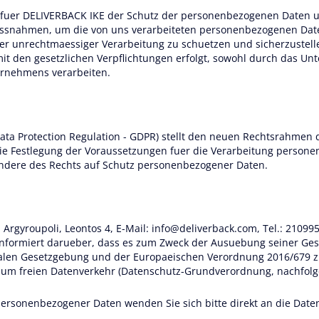
 fuer DELIVERBACK IKE der Schutz der personenbezogenen Daten u
ssnahmen, um die von uns verarbeiteten personenbezogenen Date
r unrechtmaessiger Verarbeitung zu schuetzen und sicherzustelle
t den gesetzlichen Verpflichtungen erfolgt, sowohl durch das Unt
rnehmens verarbeiten.
ta Protection Regulation - GDPR) stellt den neuen Rechtsrahmen 
die Festlegung der Voraussetzungen fuer die Verarbeitung perso
ondere des Rechts auf Schutz personenbezogener Daten.
Argyroupoli, Leontos 4, E-Mail:
info@deliverback.com
, Tel.: 2109
, informiert darueber, dass es zum Zweck der Ausuebung seiner Ge
alen Gesetzgebung und der Europaeischen Verordnung 2016/679 zu
m freien Datenverkehr (Datenschutz-Grundverordnung, nachfolgen
personenbezogener Daten wenden Sie sich bitte direkt an die Date