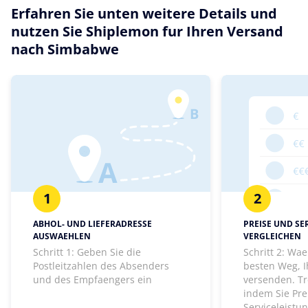
Erfahren Sie unten weitere Details und
nutzen Sie Shiplemon fur Ihren Versand
nach Simbabwe
1
2
ABHOL- UND LIEFERADRESSE
PREISE UND SE
AUSWAEHLEN
VERGLEICHEN
Schritt 1: Geben Sie die
Schritt 2: Wa
Postleitzahlen des Absenders
besten Weg, I
und des Empfaengers ein
versenden. Tr
indem Sie Pre
Serviceleistu