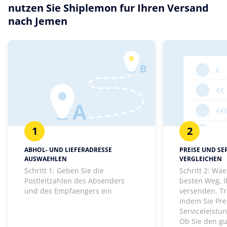
nutzen Sie Shiplemon fur Ihren Versand
nach Jemen
1
2
ABHOL- UND LIEFERADRESSE
PREISE UND SE
AUSWAEHLEN
VERGLEICHEN
Schritt 1: Geben Sie die
Schritt 2: Wa
Postleitzahlen des Absenders
besten Weg, I
und des Empfaengers ein
versenden. Tr
indem Sie Pre
Serviceleistu
Ob Sie den gu