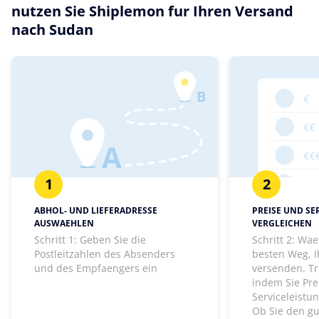
nutzen Sie Shiplemon fur Ihren Versand
nach Sudan
1
2
ABHOL- UND LIEFERADRESSE
PREISE UND SE
AUSWAEHLEN
VERGLEICHEN
Schritt 1: Geben Sie die
Schritt 2: Wa
Postleitzahlen des Absenders
besten Weg, I
und des Empfaengers ein
versenden. Tr
indem Sie Pre
Serviceleistu
Ob Sie den gu