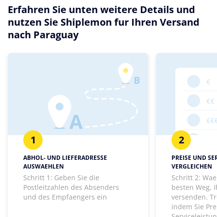
Erfahren Sie unten weitere Details und
nutzen Sie Shiplemon fur Ihren Versand
nach Paraguay
1
2
ABHOL- UND LIEFERADRESSE
PREISE UND SE
AUSWAEHLEN
VERGLEICHEN
Schritt 1: Geben Sie die
Schritt 2: Wa
Postleitzahlen des Absenders
besten Weg, I
und des Empfaengers ein
versenden. Tr
indem Sie Pre
Serviceleistu