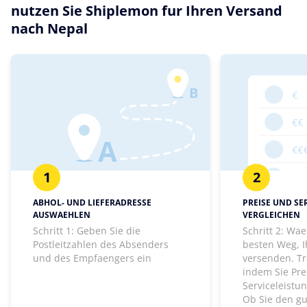
nutzen Sie Shiplemon fur Ihren Versand
nach Nepal
1
2
ABHOL- UND LIEFERADRESSE
PREISE UND SE
AUSWAEHLEN
VERGLEICHEN
Schritt 1: Geben Sie die
Schritt 2: Wa
Postleitzahlen des Absenders
besten Weg, I
und des Empfaengers ein
versenden. Tr
indem Sie Pre
Serviceleistu
Ob Sie den gu