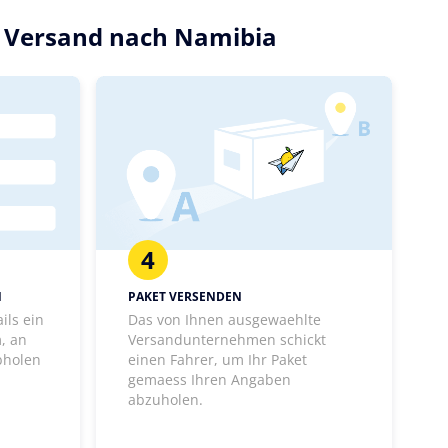
en Versand nach Namibia
4
N
PAKET VERSENDEN
ils ein
Das von Ihnen ausgewaehlte
, an
Versandunternehmen schickt
bholen
einen Fahrer, um Ihr Paket
gemaess Ihren Angaben
abzuholen.