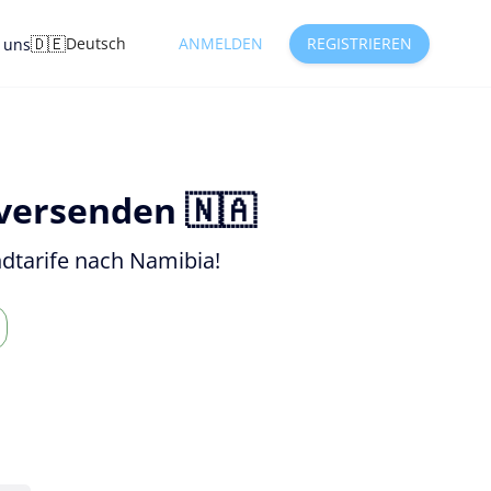
🇩🇪
Deutsch
ANMELDEN
REGISTRIEREN
e uns
versenden 🇳🇦
ndtarife nach Namibia!