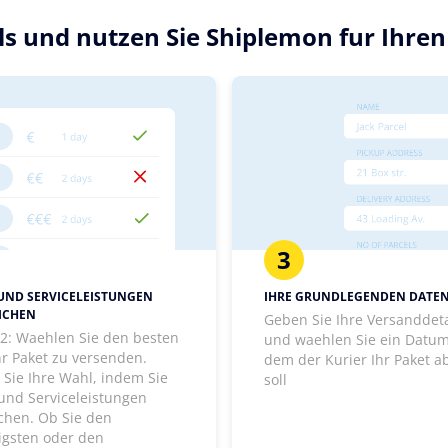
ils und nutzen Sie Shiplemon fur Ihr
3
 UND SERVICELEISTUNGEN
IHRE GRUNDLEGENDEN DATE
ICHEN
Geben Sie Ihre Versanddeta
t 2: Waehlen Sie den besten
und waehlen Sie ein Datum
hr Paket zu versenden.
dem der Kurier Ihr Paket a
 Sie Ihre Wahl, indem Sie
soll
 und Serviceleistungen
ichen. Ob Sie den
igsten oder den