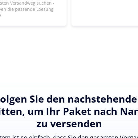
lsten Versandweg suchen -
ben die passende Loesung
e
olgen Sie den nachstehend
itten, um Ihr Paket nach Na
zu versenden
tem ist so einfach, dass Sie den gesamten Vorgan