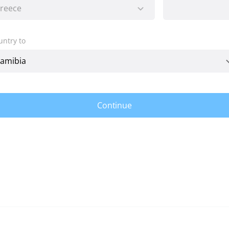
untry to
Continue