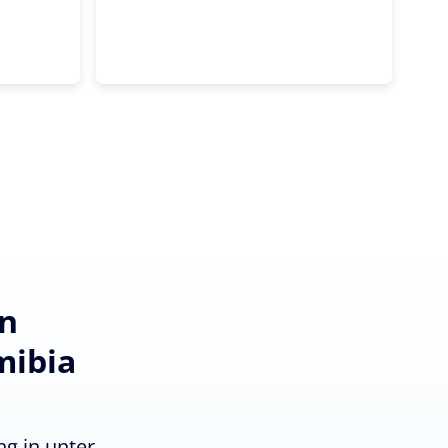
en
mibia
g in unter