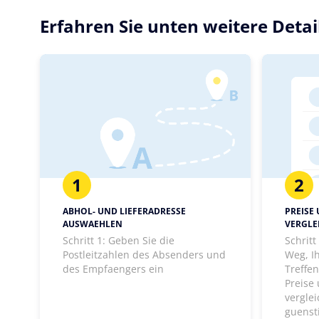
Erfahren Sie unten weitere Deta
1
2
ABHOL- UND LIEFERADRESSE
PREISE
AUSWAEHLEN
VERGLE
Schritt 1: Geben Sie die
Schrit
Postleitzahlen des Absenders und
Weg, I
des Empfaengers ein
Treffen
Preise
vergle
guenst