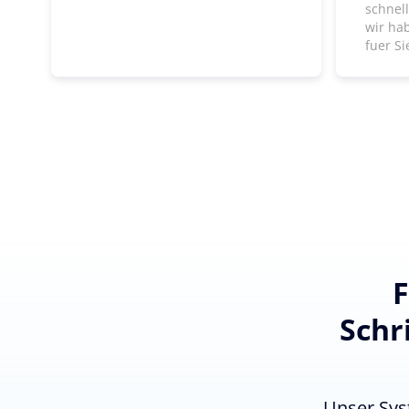
schnel
wir ha
fuer Si
F
Schr
Unser Sys