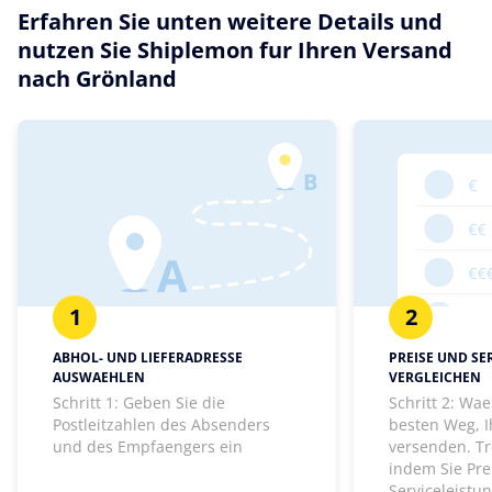
Erfahren Sie unten weitere Details und
nutzen Sie Shiplemon fur Ihren Versand
nach Grönland
1
2
ABHOL- UND LIEFERADRESSE
PREISE UND SE
AUSWAEHLEN
VERGLEICHEN
Schritt 1: Geben Sie die
Schritt 2: Wa
Postleitzahlen des Absenders
besten Weg, I
und des Empfaengers ein
versenden. Tr
indem Sie Pre
Serviceleistu