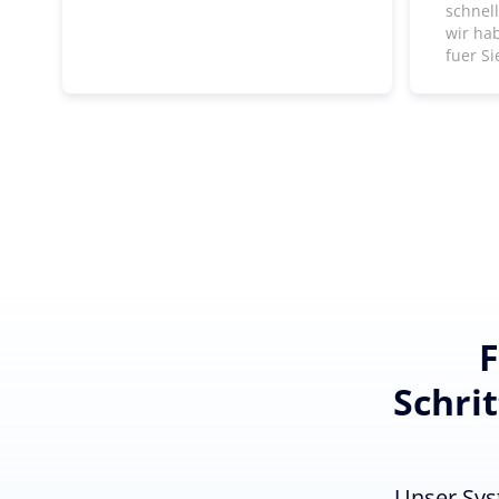
schnel
wir ha
fuer Si
F
Schri
Unser Sys