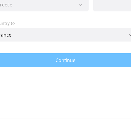
untry to
Continue