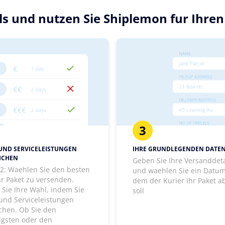
ils und nutzen Sie Shiplemon fur Ihre
3
 UND SERVICELEISTUNGEN
IHRE GRUNDLEGENDEN DATE
ICHEN
Geben Sie Ihre Versanddeta
t 2: Waehlen Sie den besten
und waehlen Sie ein Datum
hr Paket zu versenden.
dem der Kurier Ihr Paket a
 Sie Ihre Wahl, indem Sie
soll
 und Serviceleistungen
ichen. Ob Sie den
igsten oder den