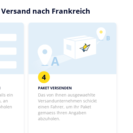
n Versand nach Frankreich
4
N
PAKET VERSENDEN
ils ein
Das von Ihnen ausgewaehlte
, an
Versandunternehmen schickt
bholen
einen Fahrer, um Ihr Paket
gemaess Ihren Angaben
abzuholen.