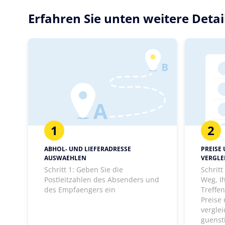
Erfahren Sie unten weitere Deta
1
2
ABHOL- UND LIEFERADRESSE
PREISE
AUSWAEHLEN
VERGLE
Schritt 1: Geben Sie die
Schrit
Postleitzahlen des Absenders und
Weg, I
des Empfaengers ein
Treffen
Preise
vergle
guenst