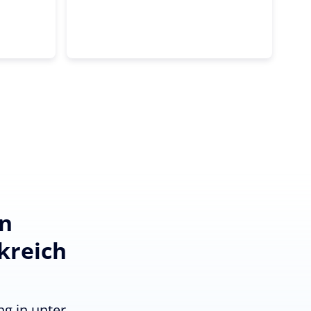
en
kreich
g in unter