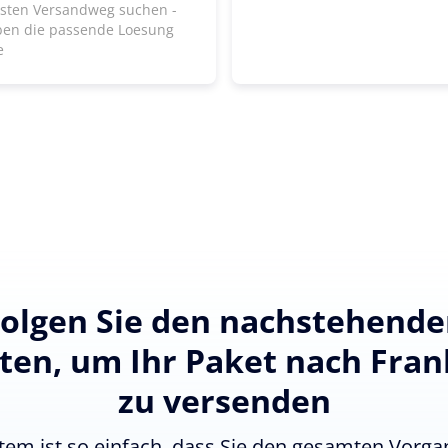
lsten Versandweg suchen -
ben die passende Loesung
e
olgen Sie den nachstehend
tten, um Ihr Paket nach Fran
zu versenden
tem ist so einfach, dass Sie den gesamten Vorgan