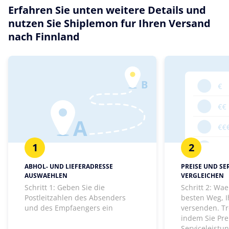
Erfahren Sie unten weitere Details und
nutzen Sie Shiplemon fur Ihren Versand
nach Finnland
1
2
ABHOL- UND LIEFERADRESSE
PREISE UND SE
AUSWAEHLEN
VERGLEICHEN
Schritt 1: Geben Sie die
Schritt 2: Wa
Postleitzahlen des Absenders
besten Weg, I
und des Empfaengers ein
versenden. Tr
indem Sie Pre
Serviceleistu