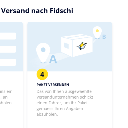
n Versand nach Fidschi
4
N
PAKET VERSENDEN
ils ein
Das von Ihnen ausgewaehlte
, an
Versandunternehmen schickt
bholen
einen Fahrer, um Ihr Paket
gemaess Ihren Angaben
abzuholen.