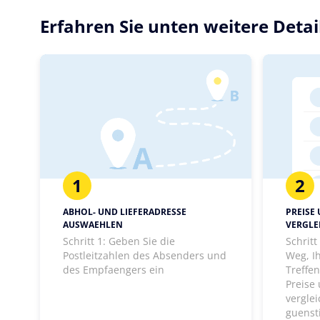
Erfahren Sie unten weitere Detai
1
2
ABHOL- UND LIEFERADRESSE
PREISE
AUSWAEHLEN
VERGLE
Schritt 1: Geben Sie die
Schrit
Postleitzahlen des Absenders und
Weg, I
des Empfaengers ein
Treffen
Preise
vergle
guenst