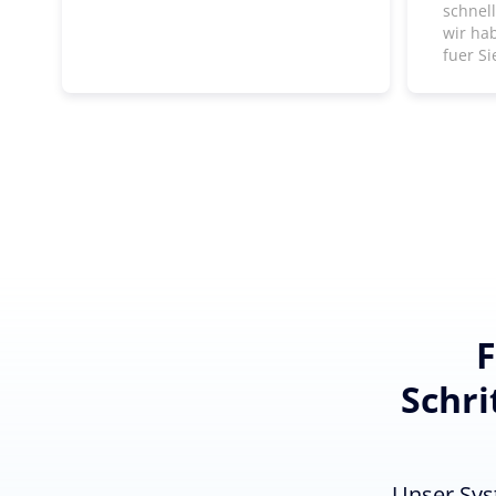
schnel
wir ha
fuer Si
F
Schri
Unser Sys