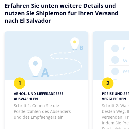
Erfahren Sie unten weitere Details und
nutzen Sie Shiplemon fur Ihren Versand
nach El Salvador
1
2
ABHOL- UND LIEFERADRESSE
PREISE UND SE
AUSWAEHLEN
VERGLEICHEN
Schritt 1: Geben Sie die
Schritt 2: Wa
Postleitzahlen des Absenders
besten Weg, I
und des Empfaengers ein
versenden. Tr
indem Sie Pre
Serviceleistu