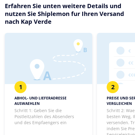
Erfahren Sie unten weitere Details und
nutzen Sie Shiplemon fur Ihren Versand
nach Kap Verde
1
2
ABHOL- UND LIEFERADRESSE
PREISE UND SE
AUSWAEHLEN
VERGLEICHEN
Schritt 1: Geben Sie die
Schritt 2: Wa
Postleitzahlen des Absenders
besten Weg, I
und des Empfaengers ein
versenden. Tr
indem Sie Pre
Serviceleistu