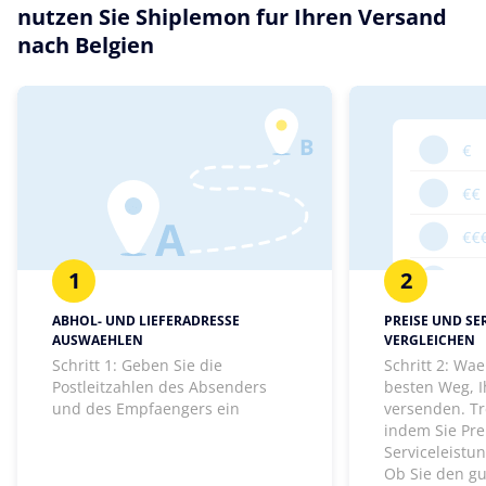
nutzen Sie Shiplemon fur Ihren Versand
nach Belgien
1
2
ABHOL- UND LIEFERADRESSE
PREISE UND SE
AUSWAEHLEN
VERGLEICHEN
Schritt 1: Geben Sie die
Schritt 2: Wa
Postleitzahlen des Absenders
besten Weg, I
und des Empfaengers ein
versenden. Tr
indem Sie Pre
Serviceleistu
Ob Sie den gu