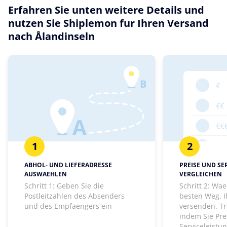
Erfahren Sie unten weitere Details und
nutzen Sie Shiplemon fur Ihren Versand
nach Ålandinseln
1
2
ABHOL- UND LIEFERADRESSE
PREISE UND SE
AUSWAEHLEN
VERGLEICHEN
Schritt 1: Geben Sie die
Schritt 2: Wa
Postleitzahlen des Absenders
besten Weg, I
und des Empfaengers ein
versenden. Tr
indem Sie Pre
Serviceleistu